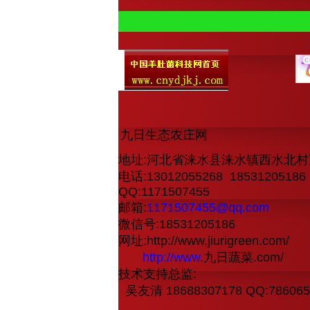
九日生态农庄网
地址:河北省涞水县涞水镇西水北
电话:13012055268 18531205186
QQ:1171507455
邮箱:
1171507455@qq.com
微信号:18531205186
网址:http://www.jiurigreen.com/
http://www
.九日蔬菜.com/
技术支持总监:
吴友清 18688307178 QQ:7860654