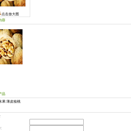
点击放大图
内容
产品
水果:薄皮核桃
录
: