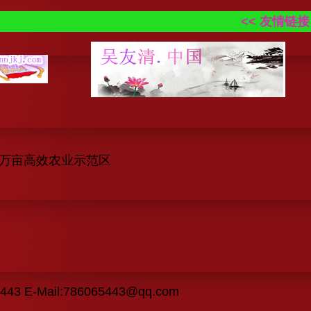
<< 友情链接 更
村万亩高效农业示范区
43 E-Mail:786065443@qq.com