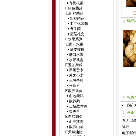
有机根菜
绿色菌菇
新鲜菌菇
新鲜菌菇
详细
工厂化菌菇
野生菌
菌菇礼盒
水果系列
国产水果
薄皮核桃
进口水果
水果礼盒
五谷杂粮
涿州贡米
冲之小米
三坡杂粮
张杂谷
散养禽蛋
山地柴鸡
相关
散养鹅
国产
三坡散养鸭
柴鸡蛋
评论
自然肉类
查无记
山养猪肉
称呼:
散养山羊
天然油脂
电子邮件